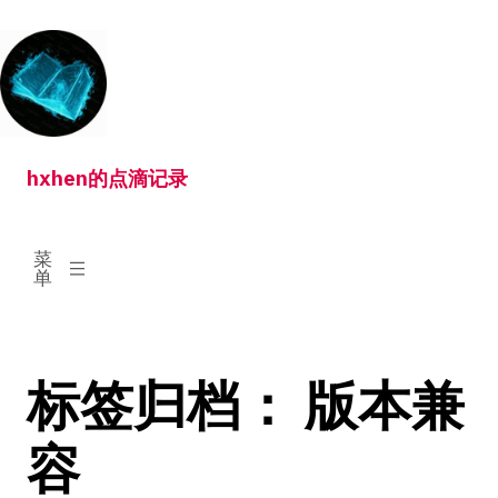
跳
转
到
内
容
hxhen的点滴记录
已
菜
展
单
开
标签归档：
版本兼
容