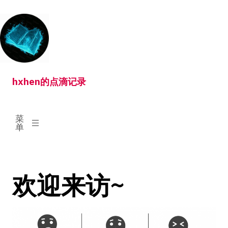
跳
转
到
内
容
hxhen的点滴记录
已
菜
展
单
开
欢迎来访~