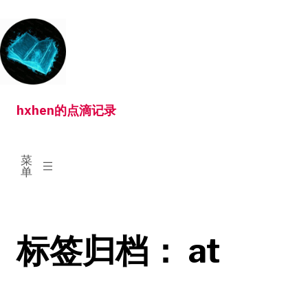
跳
转
到
内
容
hxhen的点滴记录
已
菜
展
单
开
标签归档：
at