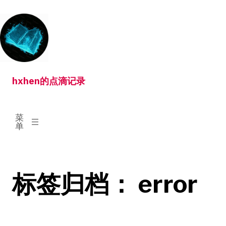
跳
转
到
内
容
hxhen的点滴记录
已
菜
展
单
开
标签归档：
error