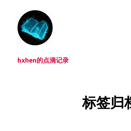
跳
转
到
内
容
hxhen的点滴记录
标签归