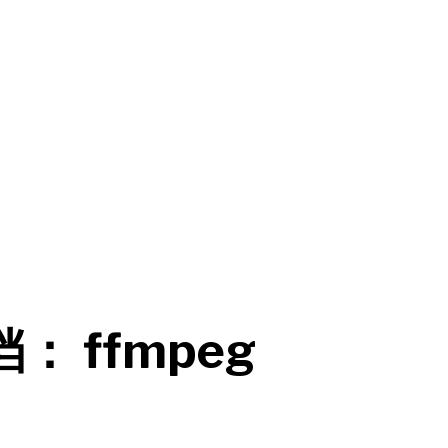
档：
ffmpeg