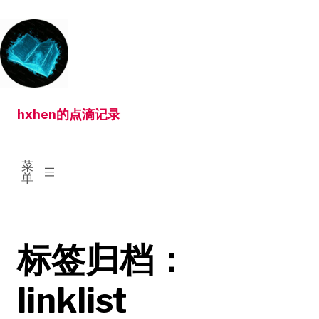
跳
转
到
内
容
hxhen的点滴记录
已
菜
展
单
开
标签归档：
linklist