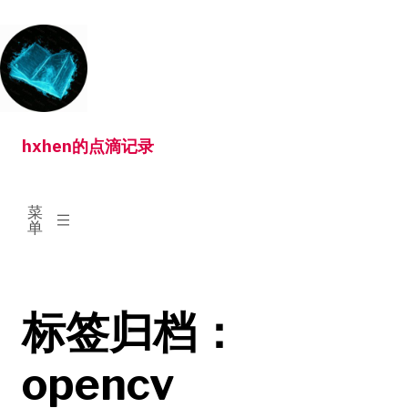
跳
转
到
内
容
hxhen的点滴记录
已
菜
展
单
开
标签归档：
opencv