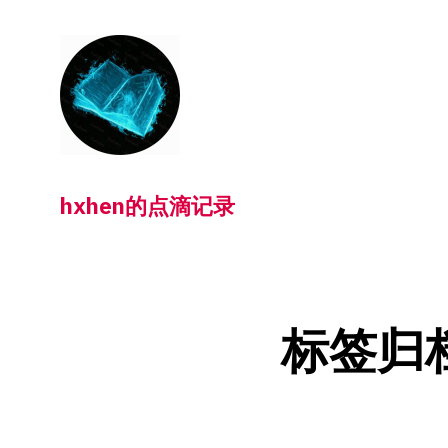
跳
转
到
内
容
hxhen的点滴记录
标签归