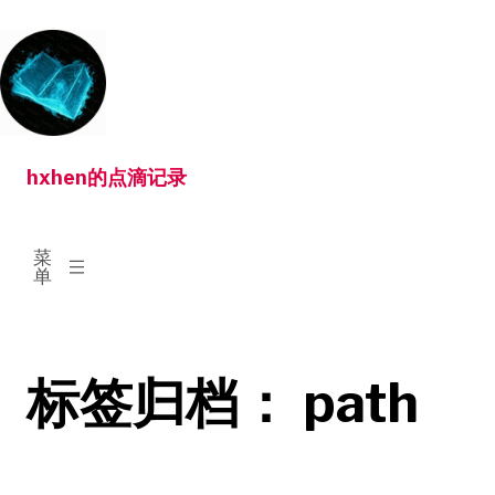
跳
转
到
内
容
hxhen的点滴记录
已
菜
展
单
开
标签归档：
path