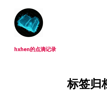
跳
转
到
内
容
hxhen的点滴记录
标签归