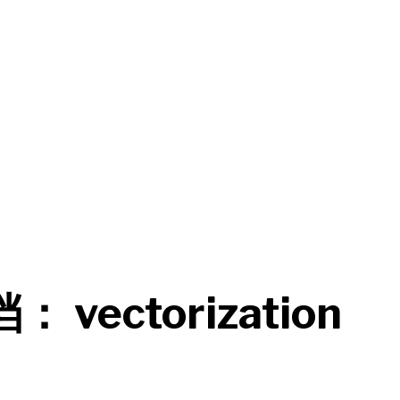
档：
vectorization