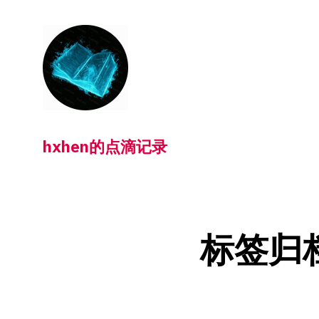
跳
转
到
内
容
hxhen的点滴记录
标签归