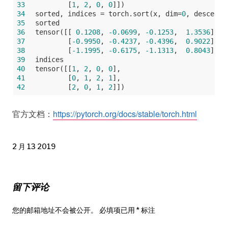
33
        [
1
, 
2
, 
0
, 
0
]])
34
sorted, indices = torch.sort(x, dim=
0
, descendi
35
sorted
36
tensor([[ 
0.1208
, 
-0.0699
, 
-0.1253
,  
1.3536
],
37
        [
-0.9950
, 
-0.4237
, 
-0.4396
,  
0.9022
],
38
        [
-1.1995
, 
-0.6175
, 
-1.1313
,  
0.8043
]])
39
indices
40
tensor([[
1
, 
2
, 
0
, 
0
],
41
        [
0
, 
1
, 
2
, 
1
],
42
        [
2
, 
0
, 
1
, 
2
]])
官方文档：
https://pytorch.org/docs/stable/torch.html
2 月 13 2019
留下评论
您的邮箱地址不会被公开。
必填项已用
*
标注