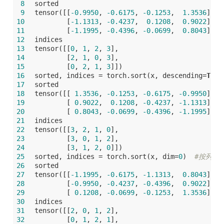
 8
sorted
 9
tensor([[
-0.9950
, 
-0.6175
, 
-0.1253
,  
1.3536
],
10
        [
-1.1313
, 
-0.4237
,  
0.1208
,  
0.9022
],
11
        [
-1.1995
, 
-0.4396
, 
-0.0699
,  
0.8043
]])
12
indices
13
tensor([[
0
, 
1
, 
2
, 
3
],
14
        [
2
, 
1
, 
0
, 
3
],
15
        [
0
, 
2
, 
1
, 
3
]])
16
sorted, indices = torch.sort(x, descending=
True
17
sorted
18
tensor([[ 
1.3536
, 
-0.1253
, 
-0.6175
, 
-0.9950
],
19
        [ 
0.9022
,  
0.1208
, 
-0.4237
, 
-1.1313
],
20
        [ 
0.8043
, 
-0.0699
, 
-0.4396
, 
-1.1995
]])
21
indices
22
tensor([[
3
, 
2
, 
1
, 
0
],
23
        [
3
, 
0
, 
1
, 
2
],
24
        [
3
, 
1
, 
2
, 
0
]])
25
sorted, indices = torch.sort(x, dim=
0
)  
#按列从
26
sorted
27
tensor([[
-1.1995
, 
-0.6175
, 
-1.1313
,  
0.8043
],
28
        [
-0.9950
, 
-0.4237
, 
-0.4396
,  
0.9022
],
29
        [ 
0.1208
, 
-0.0699
, 
-0.1253
,  
1.3536
]])
30
indices
31
tensor([[
2
, 
0
, 
1
, 
2
],
32
        [
0
, 
1
, 
2
, 
1
],