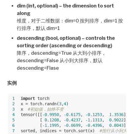
dim (int, optional) – the dimension to sort
along
维度，对于二维数据：dim=0 按列排序，dim=1 按
行排序，默认 dim=1
descending (bool, optional) – controls the
sorting order (ascending or descending)
降序，descending=True 从大到小排序，
descending=False 从小到大排序，默认
descending=Flase
实例
 1
import
 torch
 2
x = torch.randn(
3
,
4
)
 3
x  
#初始值，始终不变
 4
tensor([[
-0.9950
, 
-0.6175
, 
-0.1253
,  
1.3536
],
 5
        [ 
0.1208
, 
-0.4237
, 
-1.1313
,  
0.9022
],
 6
        [
-1.1995
, 
-0.0699
, 
-0.4396
,  
0.8043
]])
 7
sorted, indices = torch.sort(x)  
#按行从小到大排