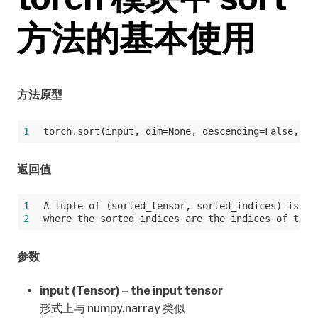
方法的基本使用
方法原型
1
torch.sort(input, dim=None, descending=False, ou
返回值
1
A tuple of (sorted_tensor, sorted_indices) is re
2
where the sorted_indices are the indices of the 
参数
input (Tensor) – the input tensor
形式上与 numpy.narray 类似