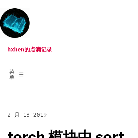
跳
转
到
内
容
hxhen的点滴记录
已
菜
展
单
开
2 月 13 2019
torch 模块中 sort