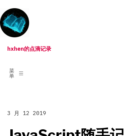
跳
转
到
内
容
hxhen的点滴记录
已
菜
展
单
开
3 月 12 2019
JavaScript随手记