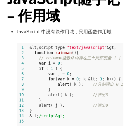
– 作用域
JavaScript 中没有块作用域，只用函数作用域
 1
&lt;script type=
"text/javascript"
&gt;
 2
function
rainman
(
)
{
 3
// rainman函数体内存在三个局部变量 i j k
 4
var
 i = 
0
;
 5
if
 ( 
1
 ) {
 6
var
 j = 
0
;
 7
for
(
var
 k = 
0
; k &lt; 
3
; k++) {
 8
            alert( k );    
//分别弹出 0 1 2
 9
        }
10
        alert( k );        
//弹出3
11
    }
12
    alert( j );            
//弹出0
13
}
14
&lt;
/script&gt;
15