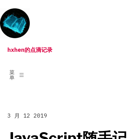
跳
转
到
内
容
hxhen的点滴记录
已
菜
展
单
开
3 月 12 2019
JavaScript随手记