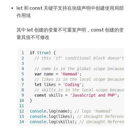
let 和 const 关键字支持在块级声明中创建使用局部
作用域
其中 let 创建的变量不可重复声明，const 创建的变
量其值不可修改
 1
if
 (
true
) {
 2
// this 'if' conditional block doesn't cr
 3
 4
// name is in the global scope because of
 5
var
 name = 
'Hammad'
;
 6
// likes is in the local scope because of
 7
let
 likes = 
'Coding'
;
 8
// skills is in the local scope because o
 9
const
 skills = 
'JavaScript and PHP'
;
10
}
11
12
console
.log(name); 
// logs 'Hammad'
13
console
.log(likes); 
// Uncaught ReferenceEr
14
console
.log(skills); 
// Uncaught ReferenceE