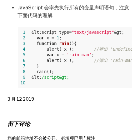
JavaScript 会率先执行所有的变量声明语句，注意
下面代码的理解
 1
&lt;script type=
"text/javascript"
&gt;
 2
var
 x = 
1
;
 3
function
rain
(
)
{
 4
      alert( x );        
//弹出 'undefined
 5
var
 x = 
'rain-man'
;
 6
      alert( x );        
//弹出 'rain-man'
 7
  }
 8
  rain();
 9
&lt;
/script&gt; 
10
3 月 12 2019
留下评论
您的邮箱地址不会被公开。
必填项已用
*
标注