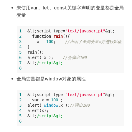
未使用var、let、const关键字声明的变量都是全局
变量
1
&lt;script type=
"text/javascript"
&gt;
2
function
rain
(
)
{
3
    x = 
100
;    
//声明了全局变量x并进行赋值
4
}
5
rain();
6
alert( x );    
//会弹出100
7
&lt;
/script&gt;
8
全局变量都是window对象的属性
1
&lt;script type=
"text/javascript"
&gt;
2
var
 x = 
100
 ;
3
alert( 
window
.x );
//弹出100
4
alert(x);
5
&lt;
/script&gt;
6