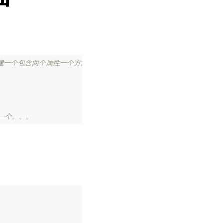
创建一个包含两个属性一个方法的对象
3
    name: 
'Bob'
 一个。。。