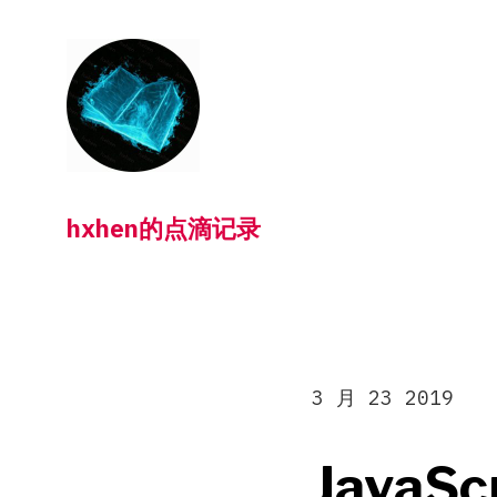
跳
转
到
内
容
hxhen的点滴记录
3 月 23 2019
JavaS