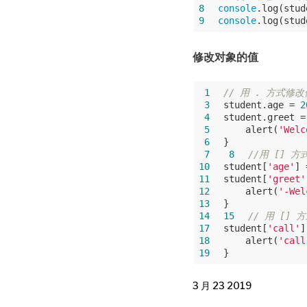
8
console
.log(stud
9
console
.log(stud
修改对象的值
 1
// 用 . 方式修改
 3
student.age = 
2
 4
student.greet =
 5
    alert(
'Welc
 6
 7
 8
//用 [] 
10
student[
'age'
] 
11
student[
'greet'
12
    alert(
'-Wel
13
14
15
// 用 []
17
student[
'call'
]
18
    alert(
'call
19
3 月 23 2019