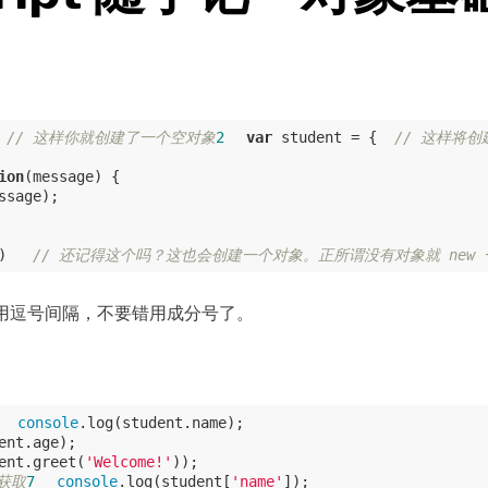
 
// 这样你就创建了一个空对象
2
var
 student = {  
// 这样将
ion
(
message
) 
)   
// 还记得这个吗？这也会创建一个对象。正所谓没有对象就 new
用逗号间隔，不要错用成分号了。
console
ent.greet(
'Welcome!'
来获取
7
console
.log(student[
'name'