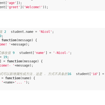
ent[
'age'
ent[
'greet'
](
'Welcome!'
值
 2
student.name = 
'Nicol'
0
 
function
(
message
) 
ome! '
方式修改值
 9
student[
'name'
] = 
'-Nicol-'
= 
19
] = 
function
(
message
) 
come!- '
 方式可以新增属性或方法，这是 . 方式不具备的
16
student[
'id'
] =
 = 
function
(
name
) 
 '
+name+
'... '