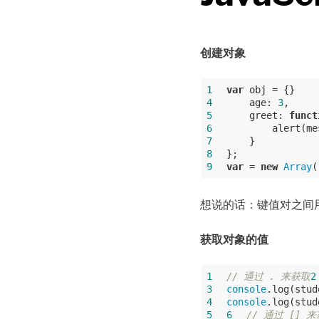
创建对象
1
var
 obj = {}    
4
age
: 
3
5
greet
: 
funct
6
7
8
9
var
 = 
new
Array
(
想说的话：键值对之间
获取对象的值
1
// 通过 . 来获取
2
3
console
4
console
.log(stud
5
6
// 通过 [] 