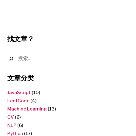
找文章？
搜
索：
文章分类
JavaScript
(10)
LeetCode
(4)
Machine Learning
(13)
CV
(6)
NLP
(6)
Python
(17)