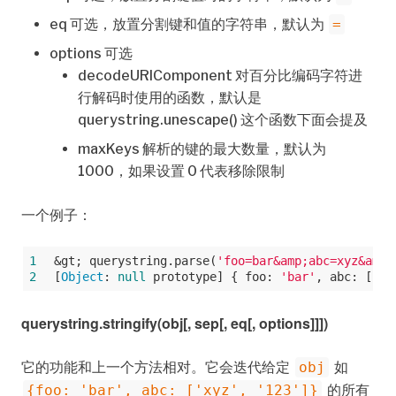
eq 可选，放置分割键和值的字符串，默认为
=
options 可选
decodeURIComponent 对百分比编码字符进
行解码时使用的函数，默认是
querystring.unescape() 这个函数下面会提及
maxKeys 解析的键的最大数量，默认为
1000，如果设置 0 代表移除限制
一个例子：
1
&gt; querystring.parse(
'foo=bar&amp;abc=xyz&amp;
2
[
Object
: 
null
 prototype] { 
foo
: 
'bar'
, 
abc
: [ 
'x
querystring.stringify(obj[, sep[, eq[, options]]])
它的功能和上一个方法相对。它会迭代给定
如
obj
的所有
{foo: 'bar', abc: ['xyz', '123']}