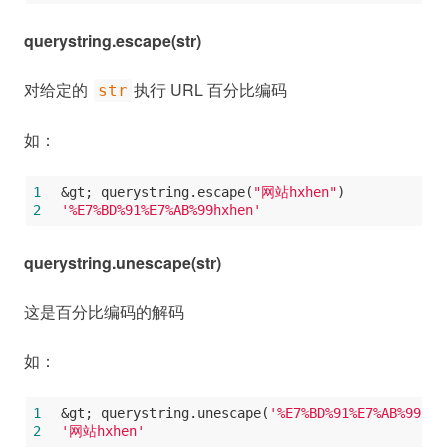
querystring.escape(str)
对给定的
执行 URL 百分比编码
str
如：
1
&gt; querystring.escape(
"网站hxhen"
)
2
'%E7%BD%91%E7%AB%99hxhen'
querystring.unescape(str)
这是百分比编码的解码
如：
1
&gt; querystring.unescape(
'%E7%BD%91%E7%AB%99hxh
2
'网站hxhen'