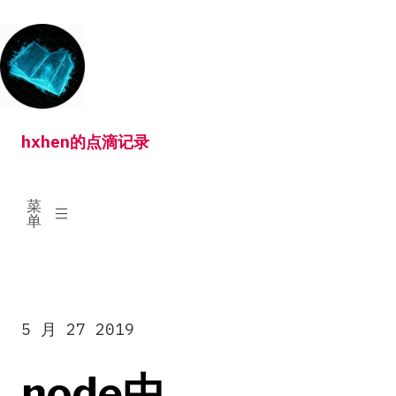
跳
转
到
内
容
hxhen的点滴记录
已
菜
展
单
开
5 月 27 2019
node中