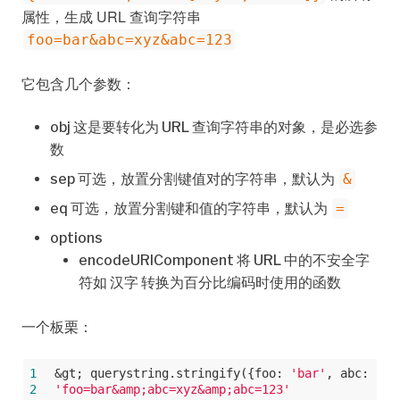
属性，生成 URL 查询字符串
foo=bar&abc=xyz&abc=123
它包含几个参数：
obj 这是要转化为 URL 查询字符串的对象，是必选参
数
sep 可选，放置分割键值对的字符串，默认为
&
eq 可选，放置分割键和值的字符串，默认为
=
options
encodeURIComponent 将 URL 中的不安全字
符如 汉字 转换为百分比编码时使用的函数
一个板栗：
1
&gt; querystring.stringify({
foo
: 
'bar'
, 
abc
: [ 
'
2
'foo=bar&amp;abc=xyz&amp;abc=123'