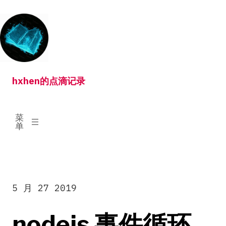
跳
转
到
内
容
hxhen的点滴记录
已
菜
展
单
开
5 月 27 2019
nodejs 事件循环