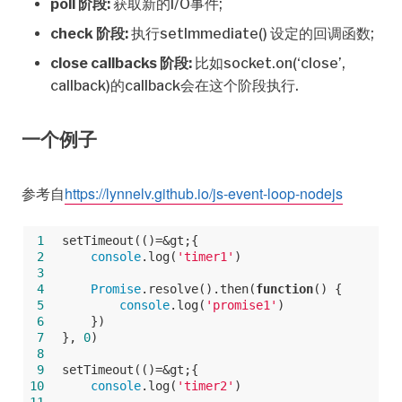
poll 阶段:
获取新的I/O事件;
check 阶段:
执行setImmediate() 设定的回调函数;
close callbacks 阶段:
比如socket.on(‘close’,
callback)的callback会在这个阶段执行.
一个例子
参考自
https://lynnelv.github.io/js-event-loop-nodejs
 1
setTimeout(()=&gt;{
 2
console
.log(
'timer1'
)
 3
 4
Promise
.resolve().then(
function
(
) 
{
 5
console
.log(
'promise1'
)
 6
    })
 7
}, 
0
)
 8
 9
setTimeout(()=&gt;{
10
console
.log(
'timer2'
)