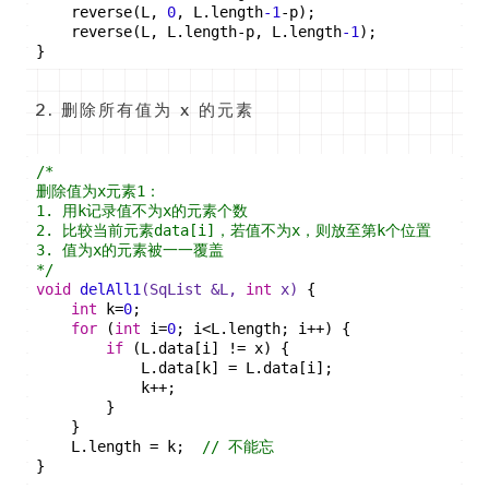
    reverse(L, 
0
, L.length
-1
-p);
    reverse(L, L.length-p, L.length
-1
);
}
删除所有值为 x 的元素
/*
删除值为x元素1：
1. 用k记录值不为x的元素个数
2. 比较当前元素data[i]，若值不为x，则放至第k个位置
3. 值为x的元素被一一覆盖
*/
void
delAll1
(SqList &L, 
int
 x)
{
int
 k=
0
;
for
 (
int
 i=
0
; i<L.length; i++) {
if
 (L.data[i] != x) {
            L.data[k] = L.data[i];
            k++;
        }
    }
    L.length = k;  
// 不能忘
}