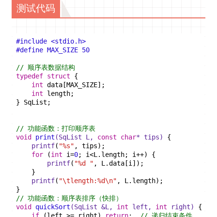
测试代码
#
include
<stdio.h>
#
define
 MAX_SIZE 50
// 顺序表数据结构
typedef
struct
 {
int
 data[MAX_SIZE];
int
 length;
} SqList;
// 功能函数：打印顺序表
void
print
(SqList L, 
const
char
* tips)
{
printf
(
"%s"
, tips);
for
 (
int
 i=
0
; i<L.length; i++) {
printf
(
"%d "
, L.data[i]);
    }
printf
(
"\tlength:%d\n"
, L.length);
}
// 功能函数：顺序表排序（快排）
void
quickSort
(SqList &L, 
int
 left, 
int
 right)
{
if
 (left >= right) 
return
;  
// 递归结束条件