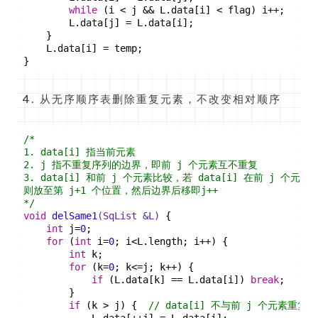
while
 (i < j && L.data[i] < flag) i++;
        L.data[j] = L.data[i];
    }
    L.data[i] = temp;
}
从无序顺序表删除重复元素，不改变相对顺序
/*
1. data[i] 指当前元素
2. j 指不重复序列的边界，即前 j 个元素互不重复
3. data[i] 和前 j 个元素比较，若 data[i] 在前 j 个元
则放至第 j+1 个位置，然后边界后移即j++
*/
void
delSame1
(SqList &L)
{
int
 j=
0
;
for
 (
int
 i=
0
; i<L.length; i++) {
int
 k;
for
 (k=
0
; k<=j; k++) {
if
 (L.data[k] == L.data[i]) 
break
;
        }
if
 (k > j) {  
// data[i] 不与前 j 个元素重复
            L.data[++j] = L.data[i];