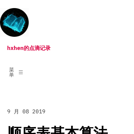
跳
转
到
内
容
hxhen的点滴记录
已
菜
展
单
开
9 月 08 2019
顺序表基本算法