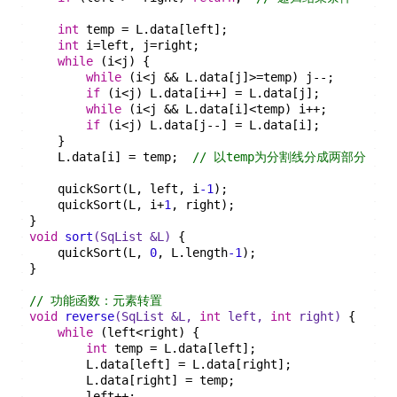
int
 temp = L.data[left];
int
 i=left, j=right;
while
 (i<j) {
while
 (i<j && L.data[j]>=temp) j--;
if
 (i<j) L.data[i++] = L.data[j];
while
 (i<j && L.data[i]<temp) i++;
if
 (i<j) L.data[j--] = L.data[i];
    }
    L.data[i] = temp;  
// 以temp为分割线分成两部分
    quickSort(L, left, i
-1
);
    quickSort(L, i+
1
, right);
}
void
sort
(SqList &L)
{
    quickSort(L, 
0
, L.length
-1
);
}
// 功能函数：元素转置
void
reverse
(SqList &L, 
int
 left, 
int
 right)
{
while
 (left<right) {
int
 temp = L.data[left];
        L.data[left] = L.data[right];
        L.data[right] = temp;
        left++;