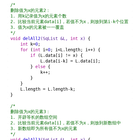
/*
删除值为x的元素2：
1. 用k记录值为x的元素个数
2. 比较当前元素data[i]，若值不为x，则放到第i-k个位置
3. 值为x的元素被一一覆盖
*/
void
delAll2
(SqList &L, 
int
 x)
{
int
 k=
0
;
for
 (
int
 i=
0
; i<L.length; i++) {
if
 (L.data[i] != x) {
            L.data[i-k] = L.data[i];
        } 
else
 {
            k++;
        }
    }
    L.length = L.length-k;
}
/*
删除值为x的元素3：
1. 开辟等长的数组空间
2. 比较当前元素data[i]，若值不为x，则放到新数组中
3. 新数组即为所有值不为x的元素
*/
void
delAll3
(SqList &L, 
int
 x)
{