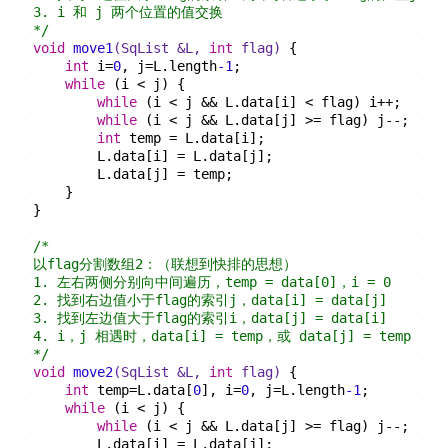
3. i 和 j 两个位置的值交换
*/
void
move1
(SqList &L, 
int
 flag)
{
int
 i=
0
, j=L.length
-1
;
while
 (i < j) {
while
 (i < j && L.data[i] < flag) i++;
while
 (i < j && L.data[j] >= flag) j--;
int
 temp = L.data[i];
        L.data[i] = L.data[j];
        L.data[j] = temp;
    }
}
/*
以flag分割数组2：（联想到快排的思想）
1. 左右两侧分别向中间遍历，temp = data[0]，i = 0
2. 找到右边值小于flag的索引j，data[i] = data[j]
3. 找到左边值大于flag的索引i，data[j] = data[i]
4. i，j 相遇时，data[i] = temp，或 data[j] = temp
*/
void
move2
(SqList &L, 
int
 flag)
{
int
 temp=L.data[
0
], i=
0
, j=L.length
-1
;
while
 (i < j) {
while
 (i < j && L.data[j] >= flag) j--;
        L.data[i] = L.data[j];