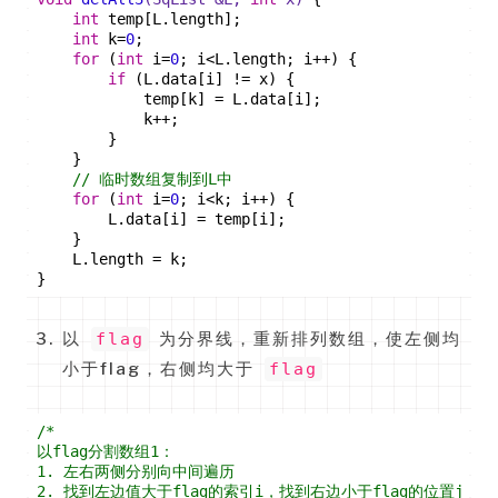
int
 temp[L.length];
int
 k=
0
;
for
 (
int
 i=
0
; i<L.length; i++) {
if
 (L.data[i] != x) {
            temp[k] = L.data[i];
            k++;
        }
    }
// 临时数组复制到L中
for
 (
int
 i=
0
; i<k; i++) {
        L.data[i] = temp[i];
    }
    L.length = k;
}
以
flag
为分界线，重新排列数组，使左侧均
小于flag，右侧均大于
flag
/*
以flag分割数组1：
1. 左右两侧分别向中间遍历
2. 找到左边值大于flag的索引i，找到右边小于flag的位置j