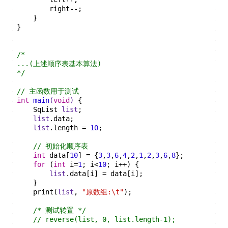
        right--;
    }
}
/*
...(上述顺序表基本算法)
*/
// 主函数用于测试
int
main
(
void
)
{
    SqList 
list
;
list
.data;
list
.length = 
10
;
// 初始化顺序表
int
 data[
10
] = {
3
,
3
,
6
,
4
,
2
,
1
,
2
,
3
,
6
,
8
};
for
 (
int
 i=
1
; i<
10
; i++) {
list
.data[i] = data[i];
    }
    print(
list
, 
"原数组:\t"
);
/* 测试转置 */
// reverse(list, 0, list.length-1);