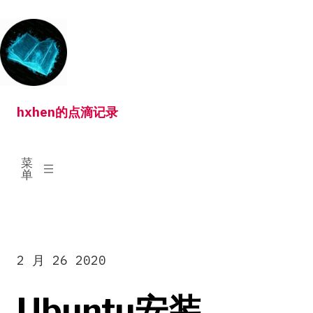
跳
转
到
内
容
hxhen的点滴记录
已
菜
展
单
开
2 月 26 2020
Ubuntu安装