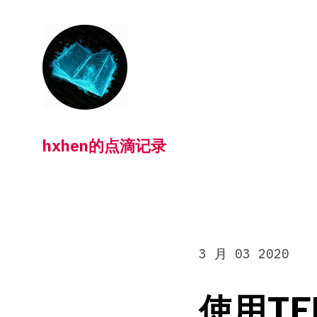
跳
转
到
内
容
hxhen的点滴记录
3 月 03 2020
使用TF