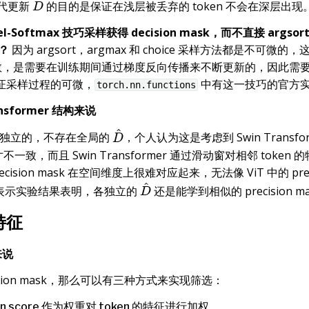
代更新
的目的是保证在浅层被丢弃的 token 不会在深层出现
D
^
-Softmax 技巧采样获得 decision mask，而不直接 argsort
k？
因为 argsort，argmax 和 choice 采样方法都是不可微的，这
参数，是需要在训练期间通过梯度反向传播来不断更新的，因此需要通过
来保证采样过程的可微，
中有这一技巧的官方
torch.nn.functions
ransformer 结构来说
独立的，不存在全局的
，个人认为这是考虑到 Swin Transf
D
^
寸不一致，而且 Swin Transformer 通过滑动窗对相邻 toke
recision mask 在空间维度上很难对应起来，无法像 ViT 中的 preci
表示实验结果表明，各独立的
还是能学到相似的 precision ma
D
^
特征
来说
ision mask，那么可以有三种方式来实现筛选：
ion score 作为权重对 token 的特征进行加权。