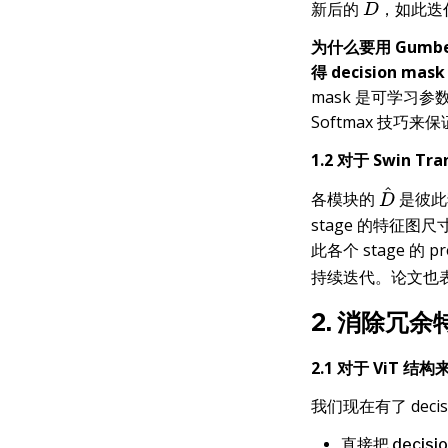
新后的
，如此迭
D
^
为什么要用 Gumbel
得 decision mas
mask 是可学习
Softmax 技巧
1.2 对于 Swin T
各模块的
是彼此
D
^
stage 的特征图尺
此各个 stage 的 p
持续迭代。论文也
2. 消除冗余
2.1 对于 ViT 结构
我们现在有了 dec
直接把 decis