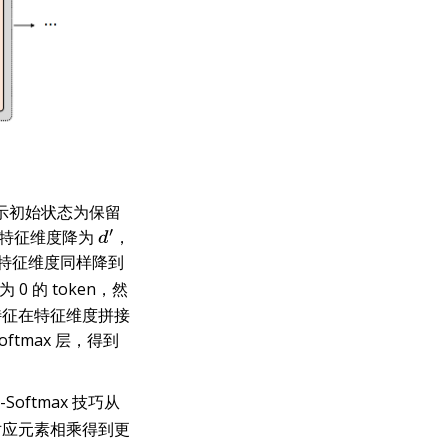
表示初始状态为保留
特征维度降为
，
d
′
特征维度同样降到
0 的 token，然
特征在特征维度拼接
oftmax 层，得到
-Softmax 技巧从
应元素相乘得到更