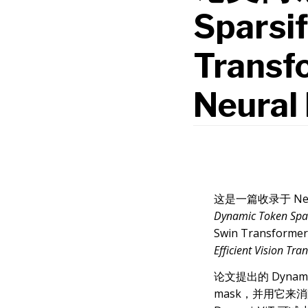
Sparsif
Transf
Neural
这是一篇收录于 Neu
Dynamic Token Spar
Swin Transf
Efficient Vision Tr
论文提出的 Dynam
mask，并用它来消除 V