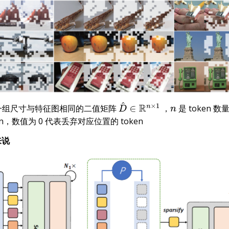
sk 是一组尺寸与特征图相同的二值矩阵
，
是 token 
D
^
∈
R
n
×
1
n
n，数值为 0 代表丢弃对应位置的 token
来说