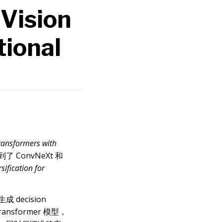
 Vision
ional
Transformers with
 ConvNeXt 和
ification for
decision
ransformer 模型，