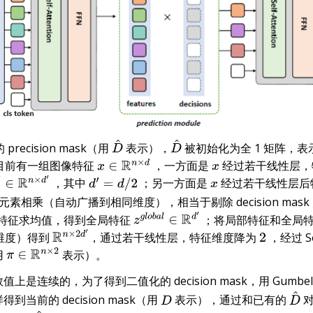
recision mask（用
表示），
被初始化为全 1 矩阵，
D
^
D
^
假设目前有一组图像特征
，一方面是
经过若干线性层，
x
∈
R
n
×
d
x
，其中
；另一方面是
经过若干线性层后
a
l
∈
R
n
×
d
′
d
′
=
d
/
2
x
素相乘（自动广播到相同维度），相当于剔除 decision mask 为 
 的特征求均值，得到全局特征
；将局部特征和全局
z
g
l
o
b
a
l
∈
R
d
′
维度）得到
，通过若干线性层，特征维度降为
，经过 S
R
n
×
2
d
′
2
（用
表示）。
π
∈
R
n
×
2
e 在数值上是连续的，为了得到二值化的 decision mask，用 Gumbel
 采样得到当前的 decision mask（用
表示），通过和已有的
对
D
D
^