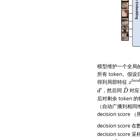
模型维护一个全局的 p
所有 token。
得到局部特征
z
l
o
c
，然后同
对应元
d
′
D
^
后对剩余 token
（自动广播到相同
decision score 
decision scor
decision score