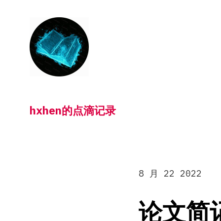
跳
转
到
内
容
hxhen的点滴记录
8 月 22 2022
论文简记：