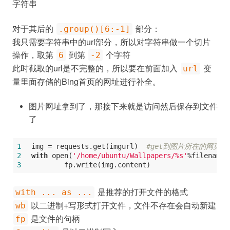
字符串
对于其后的
部分：
.group()[6:-1]
我只需要字符串中的url部分，所以对字符串做一个切片
操作，取第
到第
个字符
6
-2
此时截取的url是不完整的，所以要在前面加入
变
url
量里面存储的Bing首页的网址进行补全。
图片网址拿到了，那接下来就是访问然后保存到文件
了
1
img = requests.get(imgurl)  
#get到图片所在的网页内
2
with
 open(
'/home/ubuntu/Wallpapers/%s'
%filename,
3
        fp.write(img.content)
是推荐的打开文件的格式
with ... as ...
以二进制+写形式打开文件，文件不存在会自动新建
wb
是文件的句柄
fp