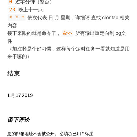
过零分钟（整点）
0
晚上十一点
23
依次代表 日 月 星期，详细请 查找 crontab 相关
* * *
内容
接下来跟的就是命令了，
所有输出重定向到log文
&>>
件
（加注释是个好习惯，这样每个定时任务一看就知道是用
来干嘛的）
结束
1 月 17 2019
留下评论
您的邮箱地址不会被公开。
必填项已用
*
标注