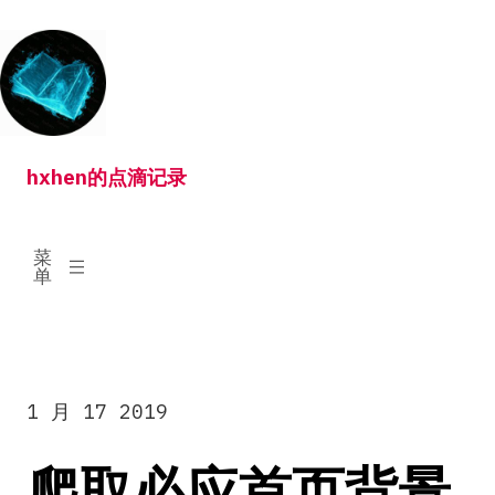
跳
转
到
内
容
hxhen的点滴记录
已
菜
展
单
开
1 月 17 2019
爬取必应首页背景