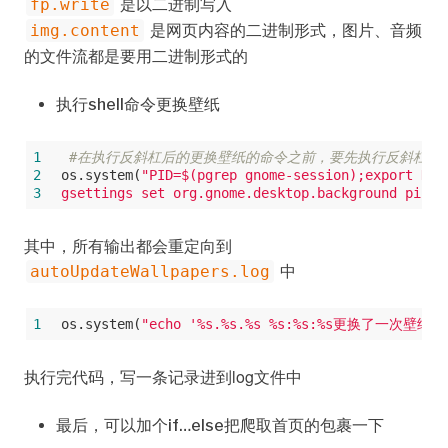
是以二进制写入
fp.write
是网页内容的二进制形式，图片、音频
img.content
的文件流都是要用二进制形式的
执行shell命令更换壁纸
1
#在执行反斜杠后的更换壁纸的命令之前，要先执行反斜杠前的
2
os.system(
"PID=$(pgrep gnome-session);export DBU
3
gsettings set org.gnome.desktop.background pictu
其中，所有输出都会重定向到
中
autoUpdateWallpapers.log
1
os.system(
"echo '%s.%s.%s %s:%s:%s更换了一次壁纸' &g
执行完代码，写一条记录进到log文件中
最后，可以加个if…else把爬取首页的包裹一下