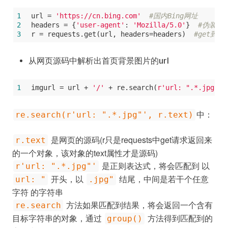
1
url = 
'https://cn.bing.com'
#国内Bing网址
2
headers = {
'user-agent'
: 
'Mozilla/5.0'
}  
#伪装成
3
r = requests.get(url, headers=headers)  
#get到网
从网页源码中解析出首页背景图片的url
1
imgurl = url + 
'/'
 + re.search(
r'url: ".*.jpg"'
,
中：
re.search(r'url: ".*.jpg"', r.text)
是网页的源码(r只是requests中get请求返回来
r.text
的一个对象，该对象的text属性才是源码)
是正则表达式，将会匹配到 以
r'url: ".*.jpg"'
开头，以
结尾，中间是若干个任意
url: "
.jpg"
字符 的字符串
方法如果匹配到结果，将会返回一个含有
re.search
目标字符串的对象，通过
方法得到匹配到的
group()