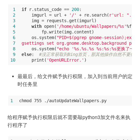
 1
if
 r.status_code == 
200
:
 2
    imgurl = url + 
'/'
 + re.search(
r'url: ".*.j
 3
    img = requests.get(imgurl)
 4
with
 open(
'/home/ubuntu/Wallpapers/%s'
%file
 5
        fp.write(img.content)
 6
    os.system(
"PID=$(pgrep gnome-session);expor
 7
gsettings set org.gnome.desktop.background pict
 8
    os.system(
"echo '%s.%s.%s %s:%s:%s更换了一次壁纸
 9
else
:  
#没正常获取到Bing首页，那其他操作自然不要做
10
    print(
'OpenURLError.'
)
最最后，给文件赋予执行权限，加入到当前用户的定
时任务里
1
chmod 755 ./autoUpdateWallpapers.py
给程序赋予执行权限后就不需要敲python3加文件名来执
行程序了