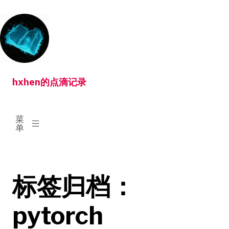
跳
转
到
内
容
hxhen的点滴记录
已
菜
展
单
开
标签归档：
pytorch